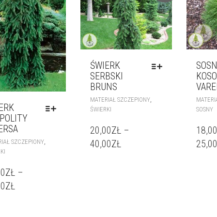
ŚWIERK
SOS
SERBSKI
KOS
BRUNS
VARE
,
MATERIAŁ SZCZEPIONY
MATERI
ERK
ŚWIERKI
SOSNY
POLITY
ERSA
20,00
ZŁ
–
18,0
,
IAŁ SZCZEPIONY
40,00
ZŁ
25,0
KI
00
ZŁ
–
00
ZŁ