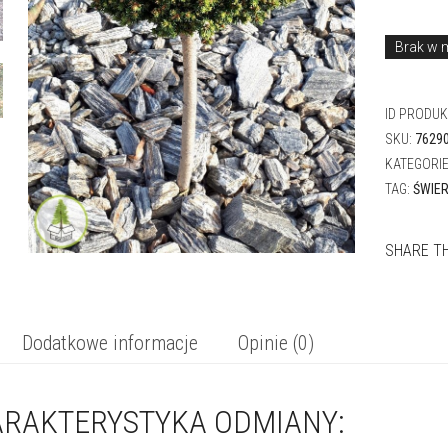
Brak w 
ID PRODU
SKU:
7629
KATEGORI
TAG:
ŚWIER
SHARE TH
Dodatkowe informacje
Opinie (0)
RAKTERYSTYKA ODMIANY: