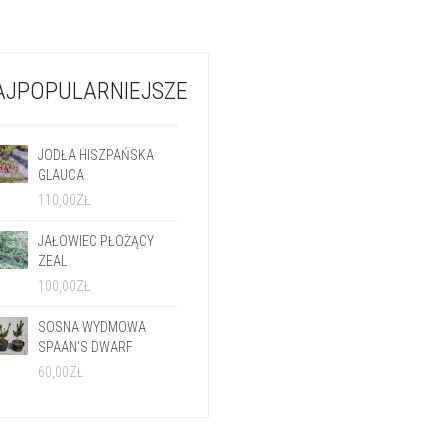
AJPOPULARNIEJSZE
JODŁA HISZPAŃSKA
GLAUCA
110,00
ZŁ
JAŁOWIEC PŁOŻĄCY
ZEAL
100,00
ZŁ
SOSNA WYDMOWA
SPAAN'S DWARF
60,00
ZŁ