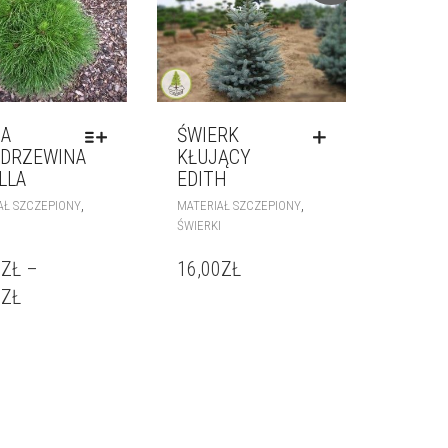
NA
ŚWIERK
ODRZEWINA
KŁUJĄCY
LLA
EDITH
,
,
AŁ SZCZEPIONY
MATERIAŁ SZCZEPIONY
ŚWIERKI
0
ZŁ
–
16,00
ZŁ
0
ZŁ