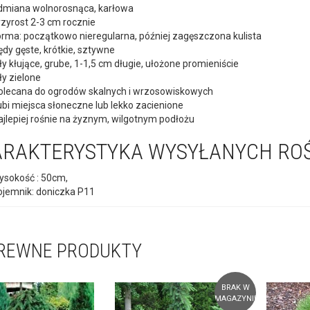
dmiana wolnorosnąca, karłowa
rzyrost 2-3 cm rocznie
orma: początkowo nieregularna, później zagęszczona kulista
ędy gęste, krótkie, sztywne
ły kłujące, grube, 1-1,5 cm długie, ułożone promieniście
ły zielone
olecana do ogrodów skalnych i wrzosowiskowych
ubi miejsca słoneczne lub lekko zacienione
ajlepiej rośnie na żyznym, wilgotnym podłożu
RAKTERYSTYKA WYSYŁANYCH ROŚ
ysokość : 50cm,
ojemnik: doniczka P11
REWNE PRODUKTY
BRAK W
MAGAZYNIE