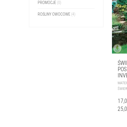
PROMOCJE
(0)
ROŚLINY OWOCOWE
(4)
ŚWI
POS
INV
MATER
ŚWIER
17,
25,