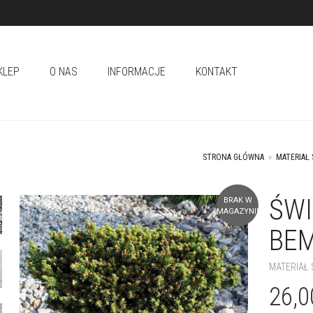
KLEP
O NAS
INFORMACJE
KONTAKT
STRONA GŁÓWNA
»
MATERIAŁ
ŚWI
BRAK W
+
+
MAGAZYNIE
BEM
MATERIAŁ
26,0