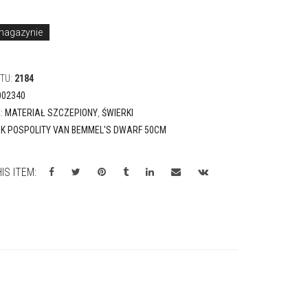
magazynie
KTU:
2184
002340
E:
MATERIAŁ SZCZEPIONY
,
ŚWIERKI
K POSPOLITY VAN BEMMEL'S DWARF 50CM
IS ITEM: