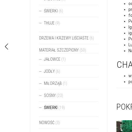
o
p
ŚWIERKI
(6)
f
P
THUJE
(9)
Ig
ig
DRZEWA I KRZEWY LIŚCIASTE
(6)
P
L
MATERIAŁ SZCZEPIONY
(50)
N
JAŁOWCE
(1)
CHA
JODŁY
(6)
w
p
MIŁORZĄB
(1)
SOSNY
(23)
POK
ŚWIERKI
(19)
NOWOŚĆ
(3)