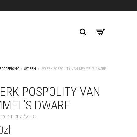
Szukaj
 SZCZEPIONY
»
ŚWIERKI
»
ŚWIERK POSPOLITY VAN BEMMEL’S DWARF
ERK POSPOLITY VAN
+
MEL’S DWARF
 SZCZEPIONY
,
ŚWIERKI
0
zł