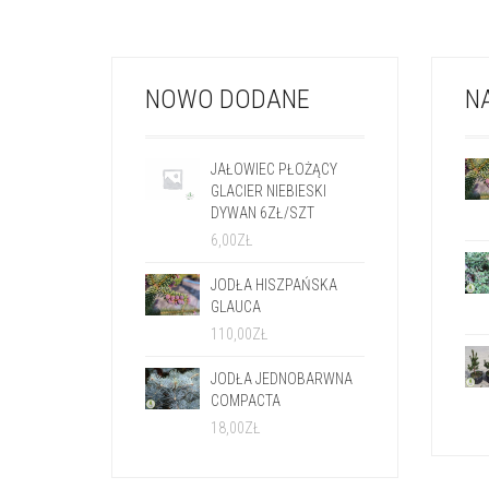
NOWO DODANE
N
JAŁOWIEC PŁOŻĄCY
GLACIER NIEBIESKI
DYWAN 6ZŁ/SZT
6,00
ZŁ
JODŁA HISZPAŃSKA
GLAUCA
110,00
ZŁ
JODŁA JEDNOBARWNA
COMPACTA
18,00
ZŁ