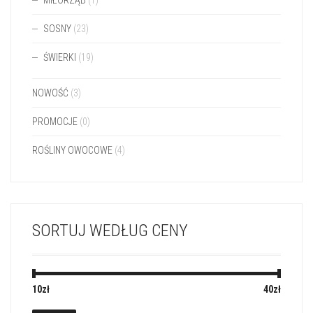
MIŁORZĄB
(1)
SOSNY
(23)
ŚWIERKI
(19)
NOWOŚĆ
(3)
PROMOCJE
(0)
ROŚLINY OWOCOWE
(4)
SORTUJ WEDŁUG CENY
10zł
Cena:
—
40zł