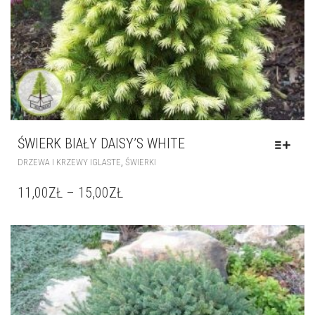
ŚWIERK BIAŁY DAISY’S WHITE
,
DRZEWA I KRZEWY IGLASTE
ŚWIERKI
11,00
ZŁ
–
15,00
ZŁ