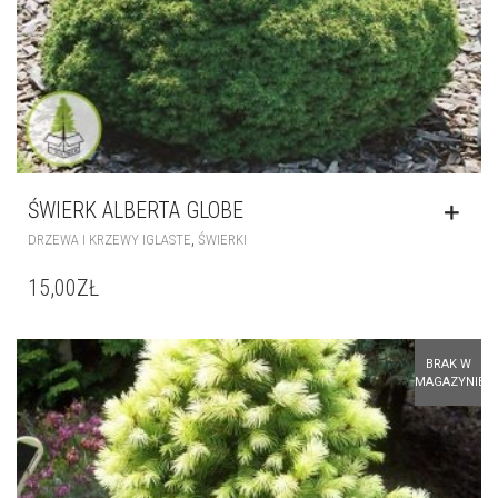
ŚWIERK ALBERTA GLOBE
,
DRZEWA I KRZEWY IGLASTE
ŚWIERKI
15,00
ZŁ
BRAK W
MAGAZYNIE