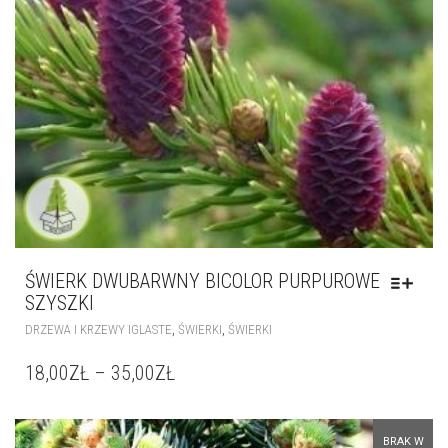
ŚWIERK DWUBARWNY BICOLOR PURPUROWE
SZYSZKI
,
,
DRZEWA I KRZEWY IGLASTE
ŚWIERKI
ŚWIERKI
18,00
ZŁ
–
35,00
ZŁ
BRAK W