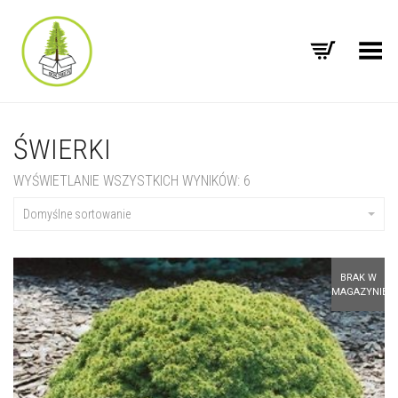
Toggle Menu
ŚWIERKI
WYŚWIETLANIE WSZYSTKICH WYNIKÓW: 6
Domyślne sortowanie
BRAK W
MAGAZYNIE