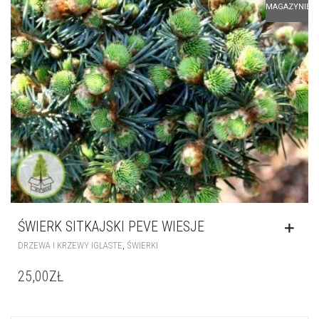
MAGAZYNIE
ŚWIERK SITKAJSKI PEVE WIESJE
,
DRZEWA I KRZEWY IGLASTE
ŚWIERKI
25,00
ZŁ