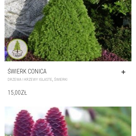
ŚWIERK CONICA
,
DRZEWA I KRZEWY IGLASTE
ŚWIERKI
15,00
ZŁ