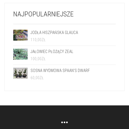
NAJPOPULARNIEJSZE
JODŁA HISZPAŃSKA GLAUCA
110,00
ZŁ
JAŁOWIEC PŁOŻĄCY ZEAL
100,00
ZŁ
SOSNA WYDMOWA SPAAN'S DWARF
60,00
ZŁ