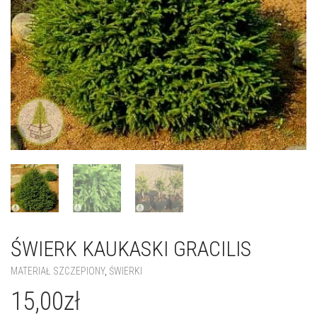
ŚWIERK KAUKASKI GRACILIS
MATERIAŁ SZCZEPIONY
,
ŚWIERKI
15,00
zł
Brak w magazynie
ID PRODUKTU:
2298
SKU:
7527713310