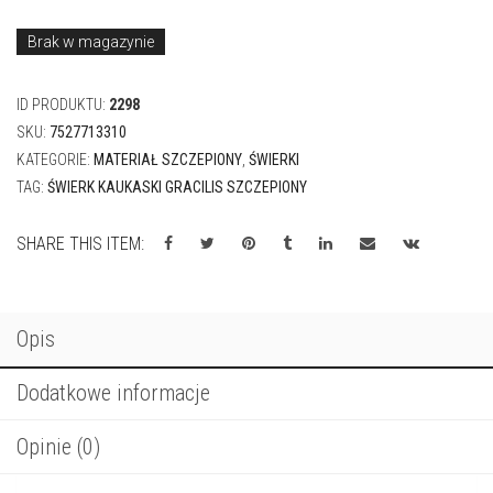
KATEGORIE:
MATERIAŁ SZCZEPIONY
,
ŚWIERKI
TAG:
ŚWIERK KAUKASKI GRACILIS SZCZEPIONY
SHARE THIS ITEM:
Opis
Dodatkowe informacje
Opinie (0)
CHARAKTERYSTYKA ODMIANY:
Odmiana wolno rosnąca, karłowa
Forma: szeroko stożkowa
szczepiony
Pędy gęste, krótkie, sztywne tworzą gęstą zwartą koronę