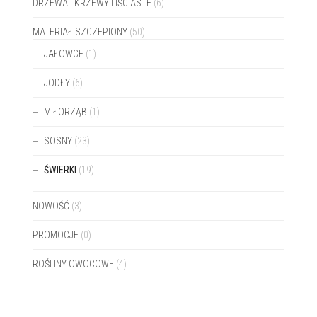
MIŁORZĄB
(1)
SOSNY
(23)
ŚWIERKI
(19)
NOWOŚĆ
(3)
PROMOCJE
(0)
ROŚLINY OWOCOWE
(4)
NOWO DODANE