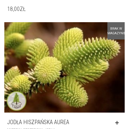
JODŁA HISZPAŃSKA AUREA
,
MATERIAŁ SZCZEPIONY
JODŁY
22,00
ZŁ
BRAK W
MAGAZYNIE