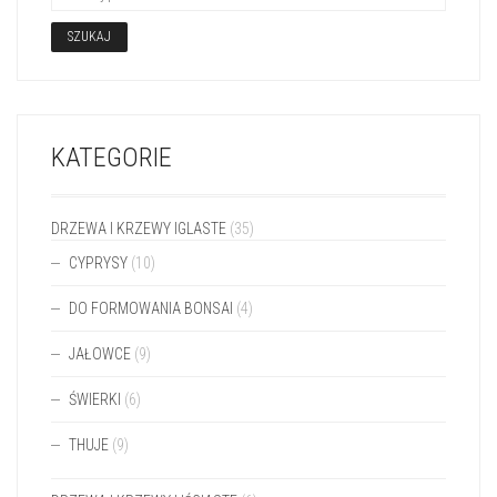
KATEGORIE
DRZEWA I KRZEWY IGLASTE
(35)
CYPRYSY
(10)
DO FORMOWANIA BONSAI
(4)
JAŁOWCE
(9)
ŚWIERKI
(6)
THUJE
(9)
DRZEWA I KRZEWY LIŚCIASTE
(6)
MATERIAŁ SZCZEPIONY
(50)
JAŁOWCE
(1)
JODŁY
(6)