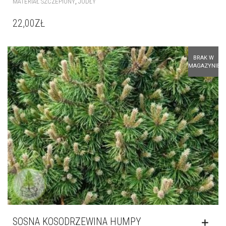
SOSNA KOSODRZEWINA HUMPY
,
MATERIAŁ SZCZEPIONY
SOSNY
20,00
ZŁ