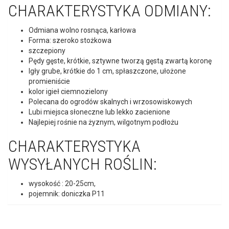
Igły grube, krótkie do 1 cm, spłaszczone, ułożone
promieniście
kolor igieł ciemnozielony
Polecana do ogrodów skalnych i wrzosowiskowych
Lubi miejsca słoneczne lub lekko zacienione
Najlepiej rośnie na żyznym, wilgotnym podłożu
CHARAKTERYSTYKA
WYSYŁANYCH ROŚLIN:
wysokość : 20-25cm,
pojemnik: doniczka P11
POKREWNE PRODUKTY
BRAK W
MAGAZYNIE