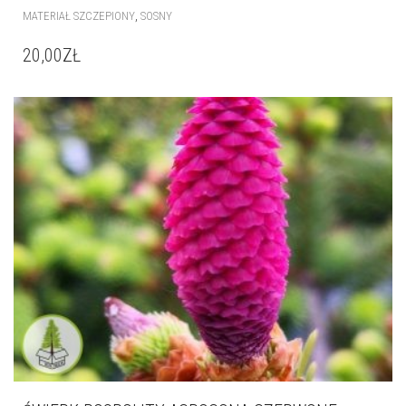
ŚWIERK POSPOLITY ACROCONA CZERWONE
SZYSZKI
,
MATERIAŁ SZCZEPIONY
ŚWIERKI
16,00
ZŁ
–
30,00
ZŁ