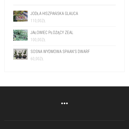
100,00
ZŁ
SOSNA WYDMOWA SPAAN'S DWARF
60,00
ZŁ
© Copyright 2019 | Box-Tree.pl