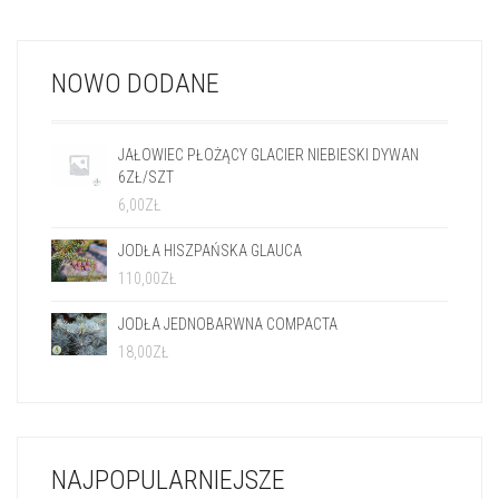
JAŁOWIEC PŁOŻĄCY GLACIER NIEBIESKI DYWAN
6ZŁ/SZT
6,00
ZŁ
JODŁA HISZPAŃSKA GLAUCA
110,00
ZŁ
JODŁA JEDNOBARWNA COMPACTA
18,00
ZŁ
NAJPOPULARNIEJSZE
JODŁA HISZPAŃSKA GLAUCA
110,00
ZŁ
JAŁOWIEC PŁOŻĄCY ZEAL