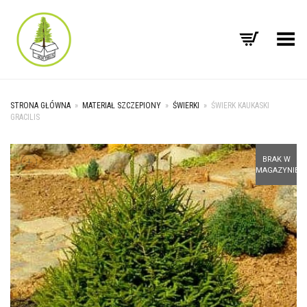
Toggle Menu
STRONA GŁÓWNA
»
MATERIAŁ SZCZEPIONY
»
ŚWIERKI
»
ŚWIERK KAUKASKI
GRACILIS
+
BRAK W
MAGAZYNIE