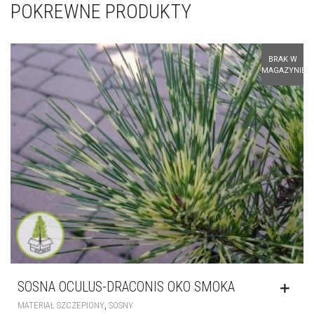
SOSNA OCULUS-DRACONIS OKO SMOKA
,
MATERIAŁ SZCZEPIONY
SOSNY
18,00
ZŁ
BRAK W
MAGAZYNIE