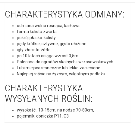
CHARAKTERYSTYKA ODMIANY:
odmiana wolno rosnąca, karłowa
forma kulista zwarta
pokrój płasko-kulisty
pędy krótkie, sztywne, gęsto ułożone
igły złocisto-żółte
po 10 latach osiąga wzrost 0,5m
Polecana do ogrodów skalnych i wrzosowiskowych
Lubi miejsca słoneczne lub lekko zacienione
Najlepiej rośnie na żyznym, wilgotnym podłożu
CHARAKTERYSTYKA
WYSYŁANYCH ROŚLIN:
wysokość : 10-15cm, na nodze 70-80cm,
pojemnik: doniczka P11, C3