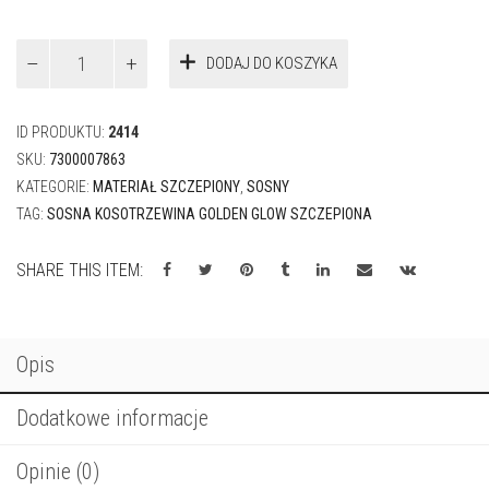
ilość
DODAJ DO KOSZYKA
Sosna
kosodrzewina
GOLDEN
ID PRODUKTU:
2414
GLOW
SKU:
7300007863
KATEGORIE:
MATERIAŁ SZCZEPIONY
,
SOSNY
TAG:
SOSNA KOSOTRZEWINA GOLDEN GLOW SZCZEPIONA
SHARE THIS ITEM:
Opis
Dodatkowe informacje
Opinie (0)