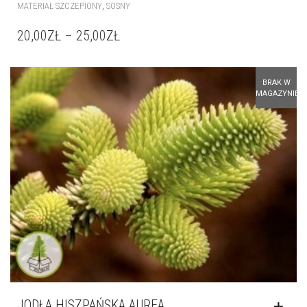
,
MATERIAŁ SZCZEPIONY
SOSNY
20,00
ZŁ
–
25,00
ZŁ
BRAK W
MAGAZYNIE
JODŁA HISZPAŃSKA AUREA