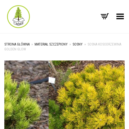
Toggle Menu
STRONA GŁÓWNA
»
MATERIAŁ SZCZEPIONY
»
SOSNY
»
SOSNA KOSODRZEWINA
GOLDEN GLOW
+