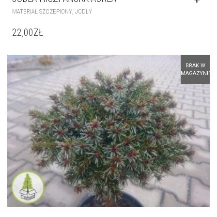
,
MATERIAŁ SZCZEPIONY
JODŁY
22,00
ZŁ
BRAK W
MAGAZYNIE