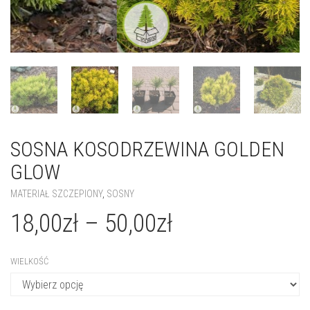
SOSNA KOSODRZEWINA GOLDEN
GLOW
MATERIAŁ SZCZEPIONY
,
SOSNY
18,00
zł
–
50,00
zł
WIELKOŚĆ