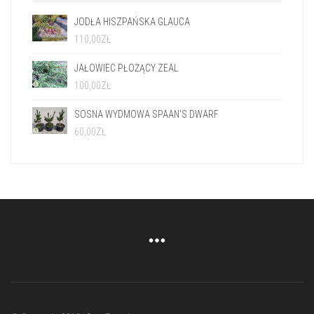
JODŁA HISZPAŃSKA GLAUCA
110,00
ZŁ
JAŁOWIEC PŁOŻĄCY ZEAL
100,00
ZŁ
SOSNA WYDMOWA SPAAN'S DWARF
60,00
ZŁ