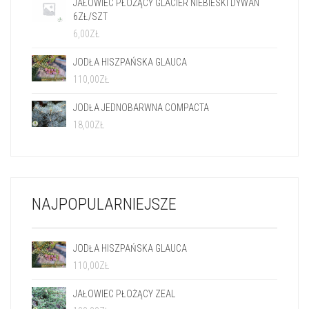
110,00
ZŁ
JODŁA JEDNOBARWNA COMPACTA
18,00
ZŁ
NAJPOPULARNIEJSZE
JODŁA HISZPAŃSKA GLAUCA
110,00
ZŁ
JAŁOWIEC PŁOŻĄCY ZEAL
100,00
ZŁ
SOSNA WYDMOWA SPAAN'S DWARF
60,00
ZŁ