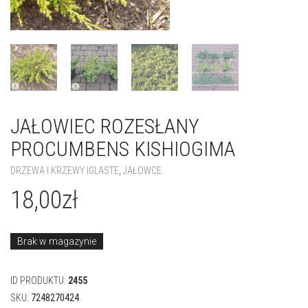
JAŁOWIEC ROZESŁANY
PROCUMBENS KISHIOGIMA
DRZEWA I KRZEWY IGLASTE
,
JAŁOWCE
18,00
zł
Brak w magazynie
ID PRODUKTU:
2455
SKU:
7248270424
KATEGORIE:
DRZEWA I KRZEWY IGLASTE
,
JAŁOWCE
TAG:
JAŁOWIEC ROZESŁANY PROCUMBENS KISHIOGIMA
SHARE THIS ITEM: