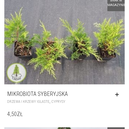
MIKROBIOTA SYBERYJSKA
,
DRZEWA I KRZEWY IGLASTE
CYPRYSY
4,50
ZŁ
BRAK W
MAGAZYNIE