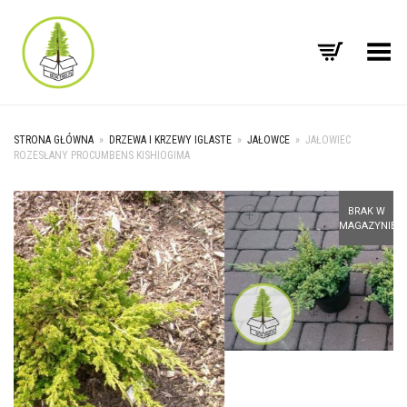
Toggle Menu
STRONA GŁÓWNA
»
DRZEWA I KRZEWY IGLASTE
»
JAŁOWCE
»
JAŁOWIEC
ROZESŁANY PROCUMBENS KISHIOGIMA
+
BRAK W
MAGAZYNIE