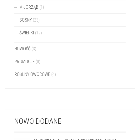
NOWOŚĆ
(3)
PROMOCJE
(0)
ROŚLINY OWOCOWE
(4)
NOWO DODANE
JAŁOWIEC PŁOŻĄCY GLACIER NIEBIESKI DYWAN
6ZŁ/SZT
6,00
ZŁ
JODŁA HISZPAŃSKA GLAUCA