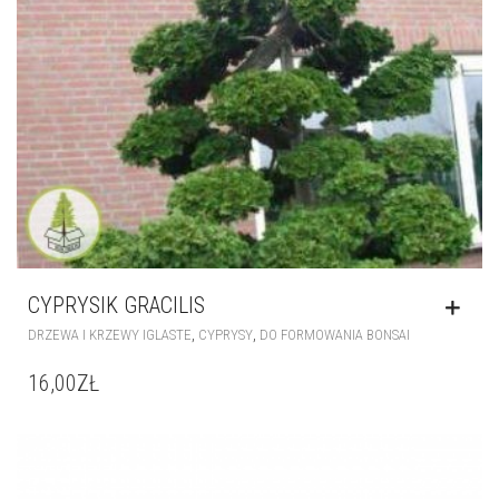
CYPRYSIK GRACILIS
,
,
DRZEWA I KRZEWY IGLASTE
CYPRYSY
DO FORMOWANIA BONSAI
16,00
ZŁ