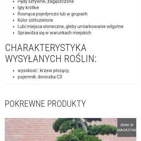
CHARAKTERYSTYKA
WYSYŁANYCH ROŚLIN:
wysokość : krzew płożący,
pojemnik: doniczka C3
POKREWNE PRODUKTY
BRAK W
MAGAZYNIE