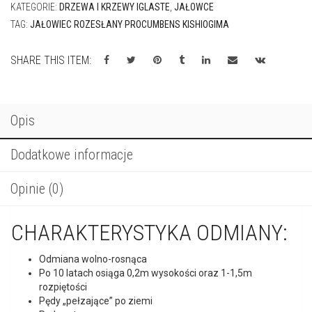
Opis
Dodatkowe informacje
Opinie (0)
CHARAKTERYSTYKA ODMIANY:
Odmiana wolno-rosnąca
Po 10 latach osiąga 0,2m wysokości oraz 1-1,5m
rozpiętości
Pędy „pełzające” po ziemi
Pędy sztywne, zagęszczone
Igły krótkie
Rosnąca pojedynczo lub w grupach
Kolor żółtozielone
Lubi miejsca słoneczne, gleby umiarkowanie wilgotne
Sprawdza się w warunkach miejskich