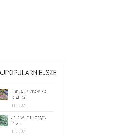
AJPOPULARNIEJSZE
JODŁA HISZPAŃSKA
GLAUCA
110,00
ZŁ
JAŁOWIEC PŁOŻĄCY
ZEAL
100,00
ZŁ