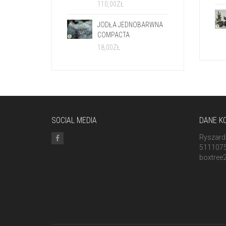
110,00
ZŁ
JODŁA JEDNOBARWNA
COMPACTA
18,00
ZŁ
SOCIAL MEDIA
DANE K
Ryszard
511107
boxtree