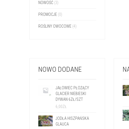
NOWOŚĆ
(3)
PROMOCJE
(0)
ROŚLINY OWOCOWE
(4)
NOWO DODANE
N
JAŁOWIEC PŁOŻĄCY
GLACIER NIEBIESKI
DYWAN 6ZŁ/SZT
6,00
ZŁ
JODŁA HISZPAŃSKA
GLAUCA