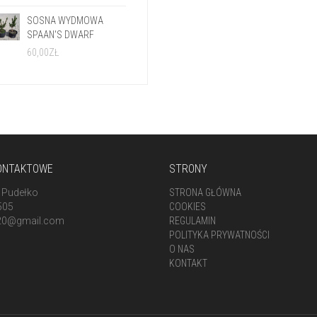
SOSNA WYDMOWA
SPAAN'S DWARF
60,00
ZŁ
ONTAKTOWE
STRONY
 Pudełko
STRONA GŁÓWNA
505
COOKIES
20@gmail.com
REGULAMIN
POLITYKA PRYWATNOŚCI
O NAS
KONTAKT