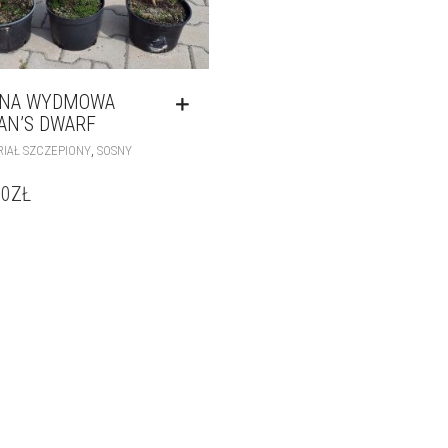
SNA WYDMOWA
AN’S DWARF
,
IAŁ SZCZEPIONY
SOSNY
00
ZŁ