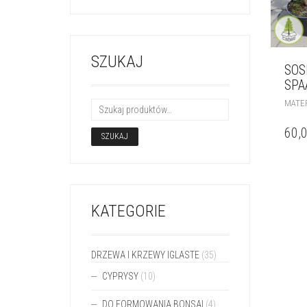
SZUKAJ
SO
SPA
MATER
60,
SZUKAJ
KATEGORIE
DRZEWA I KRZEWY IGLASTE
(35)
CYPRYSY
(10)
DO FORMOWANIA BONSAI
(4)