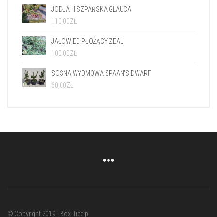
JODŁA HISZPAŃSKA GLAUCA
110,00
ZŁ
JAŁOWIEC PŁOŻĄCY ZEAL
100,00
ZŁ
SOSNA WYDMOWA SPAAN'S DWARF
60,00
ZŁ
© Copyright 2019 | Box-Tree.pl