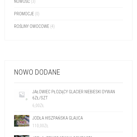
NOWOŚĆ
(3)
PROMOCJE
(0)
ROŚLINY OWOCOWE
(4)
NOWO DODANE
JAŁOWIEC PŁOŻĄCY GLACIER NIEBIESKI DYWAN
6ZŁ/SZT
6,00
ZŁ
JODŁA HISZPAŃSKA GLAUCA
110,00
ZŁ