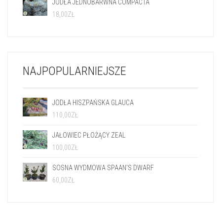
JODŁA JEDNOBARWNA COMPACTA
18,00
ZŁ
NAJPOPULARNIEJSZE
JODŁA HISZPAŃSKA GLAUCA
110,00
ZŁ
JAŁOWIEC PŁOŻĄCY ZEAL
100,00
ZŁ
SOSNA WYDMOWA SPAAN'S DWARF
60,00
ZŁ