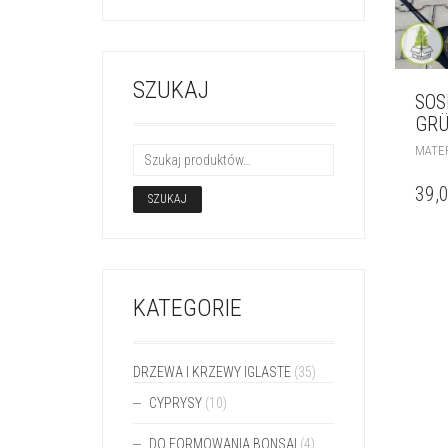
SZUKAJ
SOS
GRÜ
MATER
39,
SZUKAJ
KATEGORIE
DRZEWA I KRZEWY IGLASTE
(35)
CYPRYSY
(10)
DO FORMOWANIA BONSAI
(4)