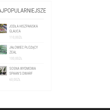
AJPOPULARNIEJSZE
JODŁA HISZPAŃSKA
GLAUCA
110,00
ZŁ
JAŁOWIEC PŁOŻĄCY
ZEAL
100,00
ZŁ
SOSNA WYDMOWA
SPAAN'S DWARF
60,00
ZŁ