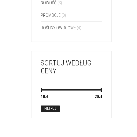
NOWOŚĆ
(3)
PROMOCJE
(0)
ROŚLINY OWOCOWE
(4)
SORTUJ WEDŁUG
CENY
10zł
Cena:
—
20zł
FILTRUJ