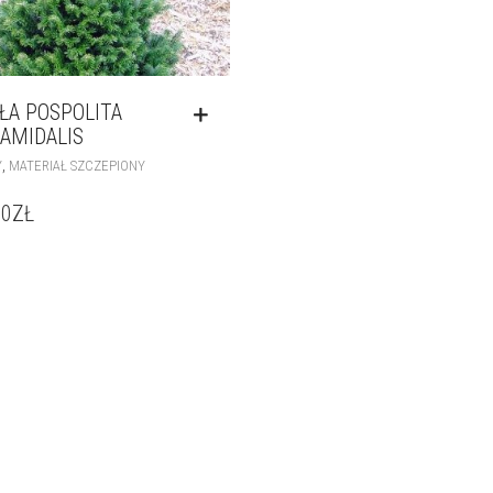
ŁA POSPOLITA
AMIDALIS
,
Y
MATERIAŁ SZCZEPIONY
00
ZŁ