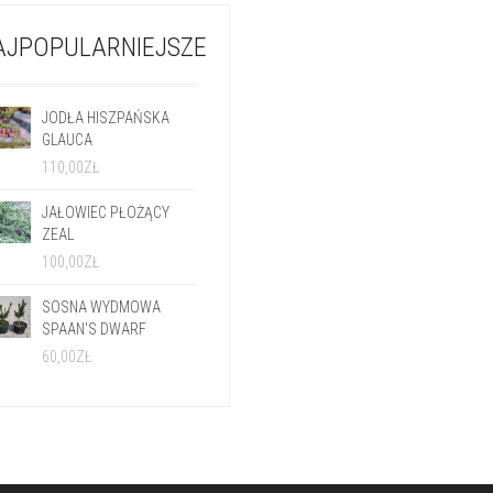
AJPOPULARNIEJSZE
JODŁA HISZPAŃSKA
GLAUCA
110,00
ZŁ
JAŁOWIEC PŁOŻĄCY
ZEAL
100,00
ZŁ
SOSNA WYDMOWA
SPAAN'S DWARF
60,00
ZŁ