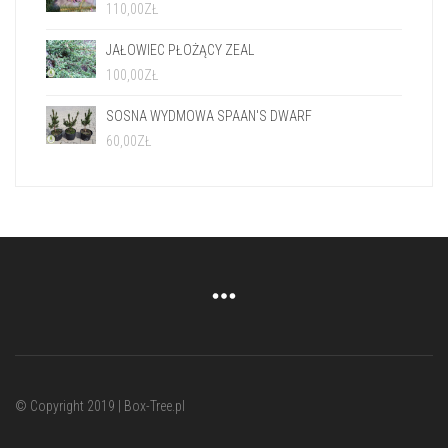
110,00
ZŁ
JAŁOWIEC PŁOŻĄCY ZEAL
100,00
ZŁ
SOSNA WYDMOWA SPAAN'S DWARF
60,00
ZŁ
© Copyright 2019 | Box-Tree.pl