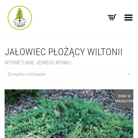
Toggle Menu
JAŁOWIEC PŁOŻĄCY WILTONII
WYŚWIETLANIE JEDNEGO WYNIKU
Domyślne sortowanie
BRAK W
MAGAZYNIE