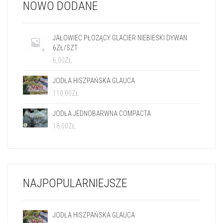
NOWO DODANE
JAŁOWIEC PŁOŻĄCY GLACIER NIEBIESKI DYWAN
6ZŁ/SZT
6,00
ZŁ
JODŁA HISZPAŃSKA GLAUCA
110,00
ZŁ
JODŁA JEDNOBARWNA COMPACTA
18,00
ZŁ
NAJPOPULARNIEJSZE
JODŁA HISZPAŃSKA GLAUCA