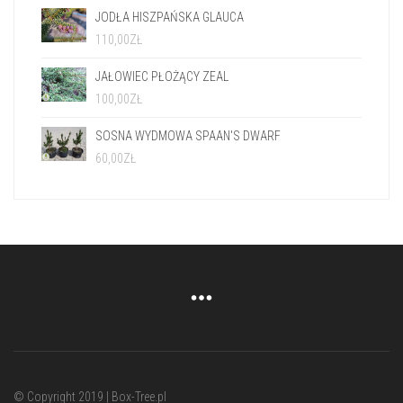
JODŁA HISZPAŃSKA GLAUCA
110,00
ZŁ
JAŁOWIEC PŁOŻĄCY ZEAL
100,00
ZŁ
SOSNA WYDMOWA SPAAN'S DWARF
60,00
ZŁ
© Copyright 2019 | Box-Tree.pl